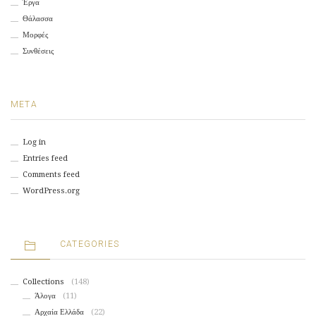
Έργα
Θάλασσα
Μορφές
Συνθέσεις
META
Log in
Entries feed
Comments feed
WordPress.org
CATEGORIES
Collections
(148)
Άλογα
(11)
Αρχαία Ελλάδα
(22)