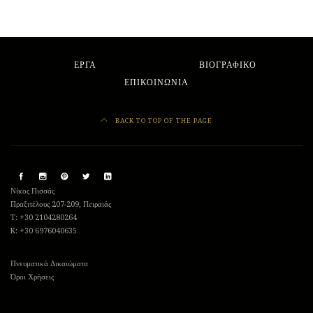
ΕΡΓΑ
ΒΙΟΓΡΑΦΙΚΟ
ΕΠΙΚΟΙΝΩΝΙΑ
BACK TO TOP OF THE PAGE
Νίκος Πισσάς
Πραξιτέλους 207-209, Πειραιάς
T: +30 2104280264
K: +30 6976040635
Πνευματικά Δικαιώματα
Όροι Χρήσεις