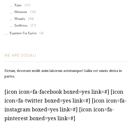
Έργα
(11)
Θάλασσα
(16)
Μορφές
(44)
Συνθέσεις
(57)
Έγραψαν Για Εμένα
(4)
WE ARE SOCIAL!
Fictum, deserunt mollit anim laborum astutumque! Gallia est omnis divisa in
partes.
[icon icon=fa-facebook boxed=yes link=#] [icon
icon=fa-twitter boxed=yes link=#] [icon icon=fa-
instagram boxed=yes link=#] [icon icon=fa-
pinterest boxed=yes link=#]