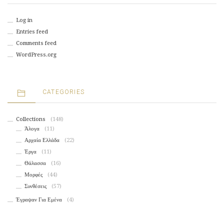
Log in
Entries feed
Comments feed
WordPress.org
CATEGORIES
Collections
(148)
Άλογα
(11)
Αρχαία Ελλάδα
(22)
Έργα
(11)
Θάλασσα
(16)
Μορφές
(44)
Συνθέσεις
(57)
Έγραψαν Για Εμένα
(4)