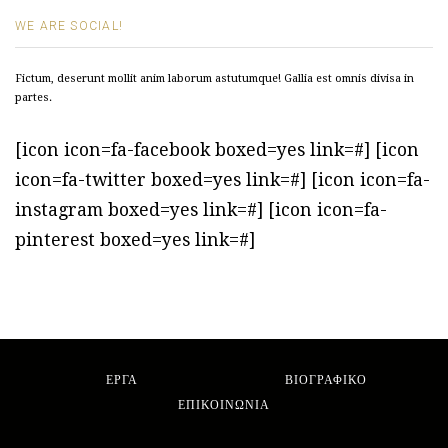
WE ARE SOCIAL!
Fictum, deserunt mollit anim laborum astutumque! Gallia est omnis divisa in
partes.
[icon icon=fa-facebook boxed=yes link=#] [icon
icon=fa-twitter boxed=yes link=#] [icon icon=fa-
instagram boxed=yes link=#] [icon icon=fa-
pinterest boxed=yes link=#]
ΕΡΓΑ
ΒΙΟΓΡΑΦΙΚΟ
ΕΠΙΚΟΙΝΩΝΙΑ