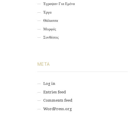
Έγραψαν Για Εμένα
Έργα
Θάλασσα
Μορφές
Συνθέσεις
META
Log in
Entries feed
Comments feed
WordPress.org