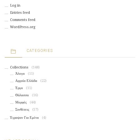
Log in
Entries feed
Comments feed
WordPress.org
CATEGORIES
Collections
(148)
Άλογα
(11)
Αρχαία Ελλάδα
(22)
Έργα
(11)
Θάλασσα
(16)
Μορφές
(44)
Συνθέσεις
(57)
Έγραψαν Για Εμένα
(4)