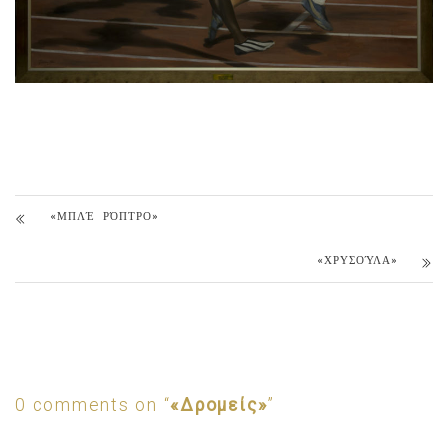
«ΜΠΛΈ ΡΌΠΤΡΟ»
«ΧΡΥΣΟΎΛΑ»
0 comments on “
«Δρομείς»
”