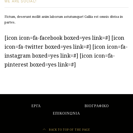
WE ARE SOCIAL!
Fictum, deserunt mollit anim laborum astutumque! Gallia est omnis divisa in
partes.
[icon icon=fa-facebook boxed=yes link=#] [icon
icon=fa-twitter boxed=yes link=#] [icon icon=fa-
instagram boxed=yes link=#] [icon icon=fa-
pinterest boxed=yes link=#]
ΕΡΓΑ
ΒΙΟΓΡΑΦΙΚΟ
ΕΠΙΚΟΙΝΩΝΙΑ
BACK TO TOP OF THE PAGE