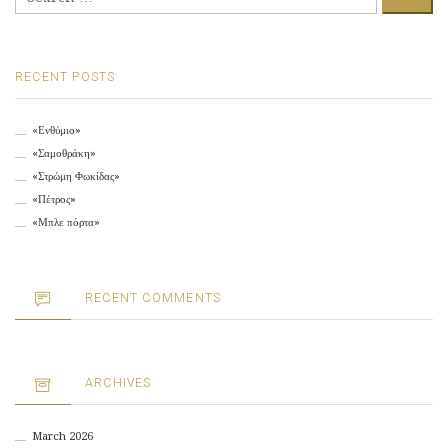
for:
RECENT POSTS
«Ενθύμιο»
«Σαμοθράκη»
«Στρώμη Φωκίδας»
«Πέτρος»
«Μπλε πόρτα»
RECENT COMMENTS
ARCHIVES
March 2026