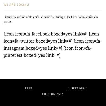
WE ARE SOCIAL!
Fictum, deserunt mollit anim laborum astutumque! Gallia est omnis divisa in
partes.
[icon icon=fa-facebook boxed=yes link=#] [icon
icon=fa-twitter boxed=yes link=#] [icon icon=fa-
instagram boxed=yes link=#] [icon icon=fa-
pinterest boxed=yes link=#]
ΕΡΓΑ
ΒΙΟΓΡΑΦΙΚΟ
ΕΠΙΚΟΙΝΩΝΙΑ