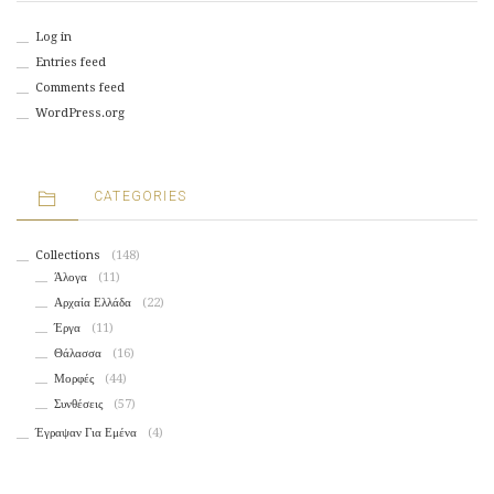
Log in
Entries feed
Comments feed
WordPress.org
CATEGORIES
Collections
(148)
Άλογα
(11)
Αρχαία Ελλάδα
(22)
Έργα
(11)
Θάλασσα
(16)
Μορφές
(44)
Συνθέσεις
(57)
Έγραψαν Για Εμένα
(4)