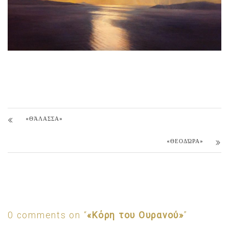
«ΘΆΛΑΣΣΑ»
«ΘΕΟΔΏΡΑ»
0 comments on “
«Κόρη του Ουρανού»
”