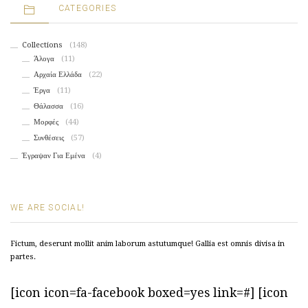
CATEGORIES
Collections
(148)
Άλογα
(11)
Αρχαία Ελλάδα
(22)
Έργα
(11)
Θάλασσα
(16)
Μορφές
(44)
Συνθέσεις
(57)
Έγραψαν Για Εμένα
(4)
WE ARE SOCIAL!
Fictum, deserunt mollit anim laborum astutumque! Gallia est omnis divisa in
partes.
[icon icon=fa-facebook boxed=yes link=#] [icon