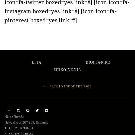
icon=fa-twitter boxed=yes link=#] [icon icon=fa-
instagram boxed=yes link=#] [icon icon=fa-
pinterest boxed=yes link=#]
ΕΡΓΑ
ΒΙΟΓΡΑΦΙΚΟ
ΕΠΙΚΟΙΝΩΝΙΑ
BACK TO TOP OF THE PAGE
Νίκος Πισσάς
Πραξιτέλους 207-209, Πειραιάς
T: +30 2104280264
K: +30 6976040635