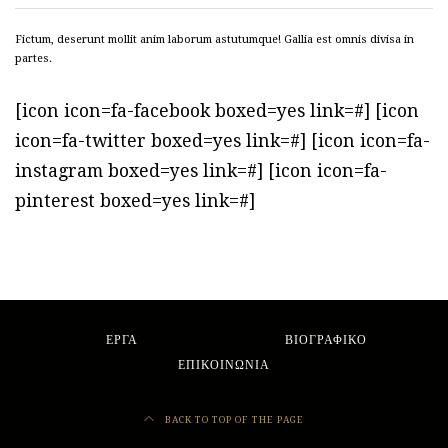
Fictum, deserunt mollit anim laborum astutumque! Gallia est omnis divisa in
partes.
[icon icon=fa-facebook boxed=yes link=#] [icon
icon=fa-twitter boxed=yes link=#] [icon icon=fa-
instagram boxed=yes link=#] [icon icon=fa-
pinterest boxed=yes link=#]
ΕΡΓΑ
ΒΙΟΓΡΑΦΙΚΟ
ΕΠΙΚΟΙΝΩΝΙΑ
BACK TO TOP OF THE PAGE