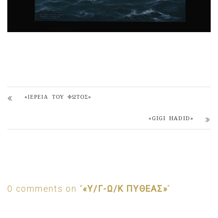
«ΙΕΡΕΙΑ ΤΟΥ ΦΩΤΟΣ»
«GIGI HADID»
0 comments on “
«Υ/Γ-Ω/Κ ΠΥΘΕΑΣ»
”