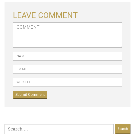
LEAVE COMMENT
<b>Comment</b> ( * )
Name
Email
Website
Search
for: