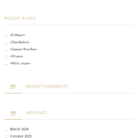
RECENT POSTS
«Ενθύμιο»
«Σαμοθράκη»
«Στρώμη Φωκίδας»
«Πέτρος»
«Μπλε πόρτα»
RECENT COMMENTS
ARCHIVES
March 2026
October 2025